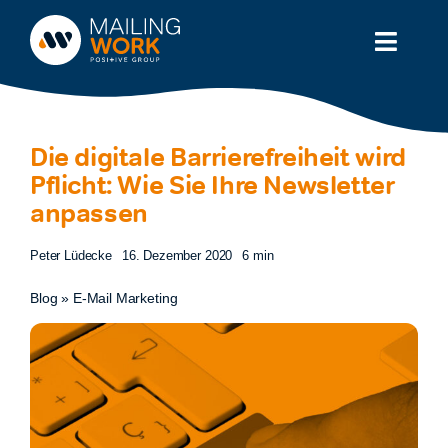
Zum
Inhalt
Toggl
springen
Naviga
Lösung
Die digitale Barrierefreiheit wird
Branchen
Pflicht: Wie Sie Ihre Newsletter
anpassen
Partner
Peter Lüdecke
16. Dezember 2020
6 min
Service
Blog
»
E-Mail Marketing
Wissen
Preise