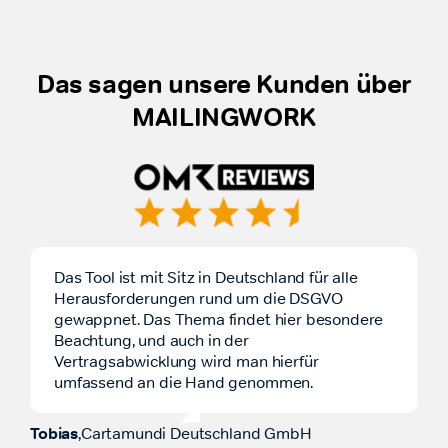
Das sagen unsere Kunden über
MAILINGWORK
Das Tool ist mit Sitz in Deutschland für alle
MAILINGWORK bietet höchste Standards bei
Neben den speziellen Software-Funktionen ist
Herausforderungen rund um die DSGVO
der Zuverlässigkeit und DSGVO. Außerdem
es von enormer Bedeutung, dass alle IT-
gewappnet. Das Thema findet hier besondere
bilden sie sicher unser High-Volumina
Anwendungen innerhalb der
Beachtung, und auch in der
Newsletter-Business ab. Sie bieten mit der
Sparkassenorganisation höchste
Vertragsabwicklung wird man hierfür
Einbindung automatischer Versand-Prozesse
Sicherheitskriterien erfüllen. Deshalb prüft ein
umfassend an die Hand genommen.
bis hin zu Content-Automatisierung (RSS-
Fachausschuss deren Nutzung. MAILINGWORK
Feeds) optimale Lösungen für unsere Use-
entspricht den Qualitätsanforderungen von
Cases. Last but not least: ein großartiges
Finanzinstituten im Bereich der IT- und
Tobias
,
Cartamundi Deutschland GmbH
Team, immer in allen Fragen bester Support.
Datensicherheit in jeder Hinsicht.