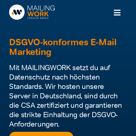
Zum
Inhalt
Toggl
springen
Naviga
Lösung
DSGVO-konformes E-Mail
Marketing
Branchen
Mit MAILINGWORK setzt du auf
Partner
Datenschutz nach höchsten
Standards. Wir hosten unsere
Service
Server in Deutschland, sind durch
Wissen
die CSA zertifiziert und garantieren
die strikte Einhaltung der DSGVO-
Preise
Anforderungen.