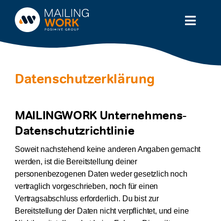
Zum
Inhalt
Toggl
springen
Naviga
Lösung
Datenschutzerklärung
Branchen
Partner
MAILINGWORK Unternehmens-
Datenschutzrichtlinie
Service
Soweit nachstehend keine anderen Angaben gemacht
werden, ist die Bereitstellung deiner
Wissen
personenbezogenen Daten weder gesetzlich noch
vertraglich vorgeschrieben, noch für einen
Preise
Vertragsabschluss erforderlich. Du bist zur
Bereitstellung der Daten nicht verpflichtet, und eine