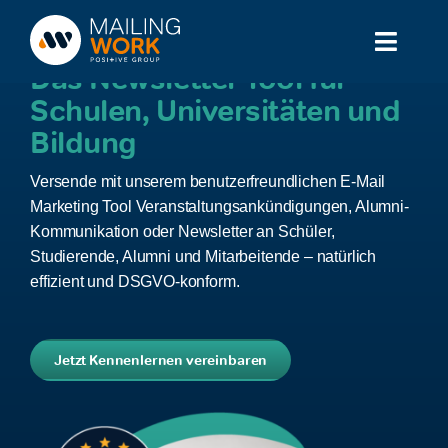
Zum
Inhalt
Toggl
springen
Das Newsletter Tool für
Naviga
Schulen, Universitäten und
Lösung
Bildung
Branchen
Versende mit unserem benutzerfreundlichen E-Mail
Marketing Tool Veranstaltungsankündigungen, Alumni-
Partner
Kommunikation oder Newsletter an Schüler,
Studierende, Alumni und Mitarbeitende – natürlich
Service
effizient und DSGVO-konform.
Wissen
Jetzt Kennenlernen vereinbaren
Preise