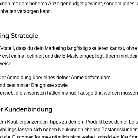
hmen mit dem höheren Anzeigenbudget gewinnt, sondern jenes, 
Inhalten versorgen kann.
ting-Strategie
 Vorteil, dass du dein Marketing langfristig skalieren kannst, oh
 erst einmal definiert und die E-Mails eingepflegt, übernimmt de
weise
der Anmeldung über eines deiner Anmeldeformulare,
and bestimmter Ereignisse sowie
Vertrieb, die ansonsten hätten manuell ausgeführt werden müssen
 der Kundenbindung
m Kauf, ergänzenden Tipps zu deinem Produkt bzw. deiner Leis
-Mailings lassen sich neben Neukunden ebenso Bestandskunden
t die Customer Journey nämlich nicht vorbei, sobald ein Kauf get