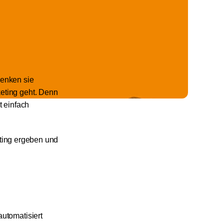
henken sie
keting geht. Denn
t einfach
keting ergeben und
utomatisiert