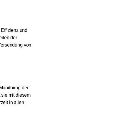
 Effizienz und
eiten der
 Versendung von
Monitoring der
 sie mit diesem
eit in allen