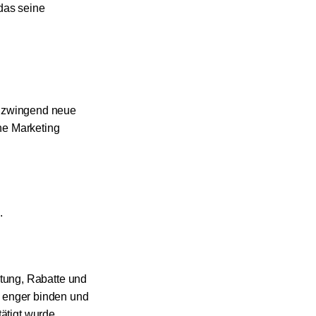
das seine
ne zwingend neue
ine Marketing
.
tung, Rabatte und
 enger binden und
ätigt wurde.