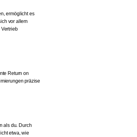
n, ermöglicht es
sich vor allem
 Vertrieb
nnte Return on
timierungen präzise
 als du. Durch
icht etwa, wie