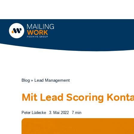
Zum
Inhalt
springen
Blog
»
Lead Management
Mit Lead Scoring Konta
Peter Lüdecke
3. Mai 2022
7 min