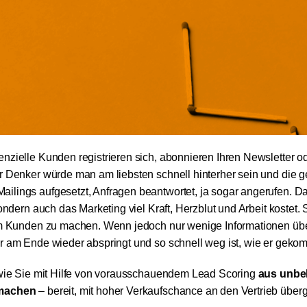
nzielle Kunden registrieren sich, abonnieren Ihren Newsletter od
her Denker würde man am liebsten schnell hinterher sein und di
ilings aufgesetzt, Anfragen beantwortet, ja sogar angerufen. Da
ondern auch das Marketing viel Kraft, Herzblut und Arbeit kostet. S
 zum Kunden zu machen. Wenn jedoch nur wenige Informationen ü
er am Ende wieder abspringt und so schnell weg ist, wie er gekom
, wie Sie mit Hilfe von vorausschauendem Lead Scoring
aus unbe
 machen
– bereit, mit hoher Verkaufschance an den Vertrieb über