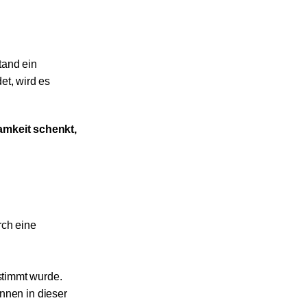
tand ein
et, wird es
amkeit schenkt,
rch eine
estimmt wurde.
nnen in dieser