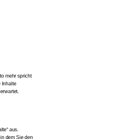
to mehr spricht
 Inhalte
erwartet.
lte“ aus.
 in dem Sie den