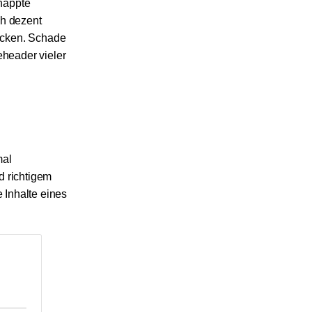
knappte
ch dezent
licken. Schade
reheader vieler
mal
d richtigem
e Inhalte eines