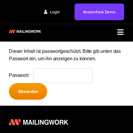
Zum
Inhalt
Login
Kostenfreie Demo
springen
Togg
Lösung
Navi
Dieser Inhalt ist passwortgeschützt. Bitte gib unten das
Branchen
Passwort ein, um ihn anzeigen zu können.
Partner
Passwort:
Service
Preise
Wissen