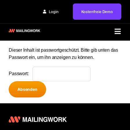
Zum
Inhalt
Login
Kostenfreie Demo
springen
Togg
Lösung
Navi
Dieser Inhalt ist passwortgeschützt. Bitte gib unten das
Branchen
Passwort ein, um ihn anzeigen zu können.
Partner
Passwort:
Service
Preise
Wissen