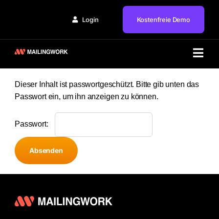
Zum
Inhalt
Login
Kostenfreie Demo
springen
Togg
Lösung
Navi
Dieser Inhalt ist passwortgeschützt. Bitte gib unten das
Branchen
Passwort ein, um ihn anzeigen zu können.
Partner
Passwort:
Service
Preise
Wissen