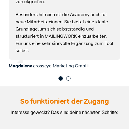
zurückgreifen.
Die gut erklärten Sachverhalte und
Screenshots gaben mir ziemlich schnell
die
Besonders hilfreich ist die Academy auch für
richtige Hilfestellung und Sicherheit im
neue Mitarbeiter:innen. Sie bietet eine ideale
Umgang mit den Bounces. Nebenbei lernte
ich
Grundlage, um sich selbstständig und
weitere Arten, die Verteiler zu bereinigen,
strukturiert in MAILINGWORK einzuarbeiten.
kennen und konnte so die Arbeit noch
Für uns eine sehr sinnvolle Ergänzung zum Tool
effektiver fortsetzen.
selbst.
Nicole
,
Bauer XCEL Media Deutschland KG
Magdalena
,
crosseye Marketing GmbH
So funktioniert der Zugang
Interesse geweckt? Das sind deine nächsten Schritte: