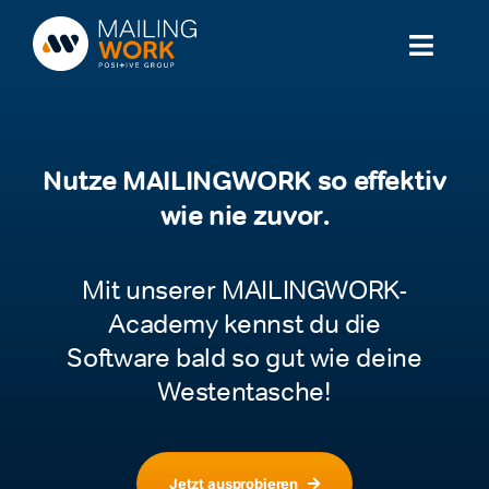
Zum
Inhalt
Toggl
springen
Naviga
Lösung
Nutze MAILINGWORK so effektiv
Branchen
wie nie zuvor.
Partner
Mit unserer MAILINGWORK-
Service
Academy kennst du die
Software bald so gut wie deine
Preise
Westentasche!
Wissen
Jetzt ausprobieren