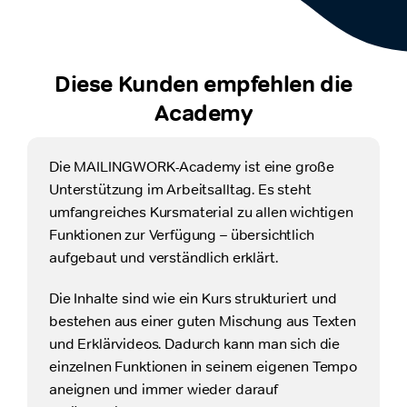
Diese Kunden empfehlen die
Academy
Die MAILINGWORK-Academy ist eine große
Wir betreuen insgesamt acht Publisher-Brands
Unterstützung im Arbeitsalltag. Es steht
und deren Newsletter mithilfe von
umfangreiches Kursmaterial zu allen wichtigen
MAILINGWORK. Ich hatte ein konkretes
Funktionen zur Verfügung – übersichtlich
Problem mit dem Bounce Management der
aufgebaut und verständlich erklärt.
umfangreichen Verteiler und war mir unsicher,
ob ich die richtigen Einstellungen und
Die Inhalte sind wie ein Kurs strukturiert und
Verfahren angewendet hatte. Also rief ich die
bestehen aus einer guten Mischung aus Texten
entsprechenden Lektionen in der
Academy auf
und Erklärvideos. Dadurch kann man sich die
und fand, weil sehr einfach strukturiert, auch
einzelnen Funktionen in seinem eigenen Tempo
gleich das entsprechende
Tutorial.
aneignen und immer wieder darauf